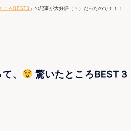
ころBEST3
」の記事が大好評（？）だったので！！！
って、
驚いたところBEST３