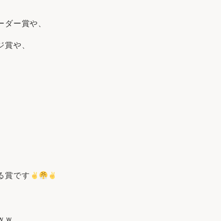
ーダー賞や、
ジ賞や、
る賞です
ｗｗ