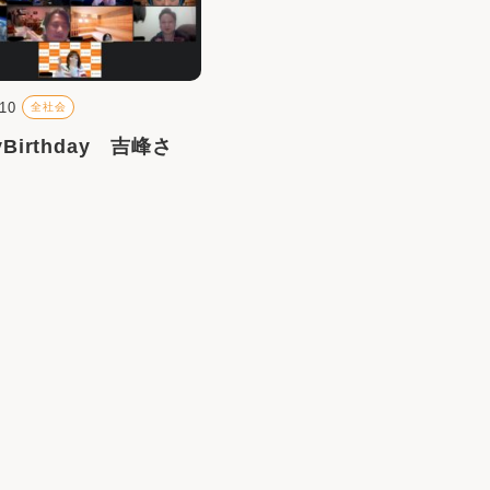
.10
全社会
yBirthday 吉峰さ